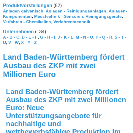
Produktvorstellungen
(82)
,
,
Anlagen galvanisch
Anlagen - Reinigungsanlagen
Anlagen-
,
,
,
Komponenten
Messtechnik - Sensoren
Reinigungsgeräte
,
Verfahren - Chemikalien
Verfahrenstechnik
Unternehmen
(134)
,
,
,
,
,
,
A - B - C
D - E - F
G - H - I
J - K - L
M - N - O
P - Q - R
S - T -
,
,
U
V - W
X - Y - Z
Land Baden-Württemberg fördert
Ausbau des ZKP mit zwei
Millionen Euro
Land Baden-Württemberg fördert
Ausbau des ZKP mit zwei Millionen
Euro: Neue
Unterstützungsangebote für
nachhaltige und
wettbewerbsfähige Produktion im