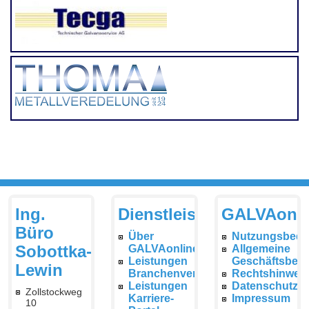
Ing.
Dienstleistungen
GALVAonli
Büro
Über
Nutzungsbedi
Sobottka-
GALVAonline
Allgemeine
Leistungen
Geschäftsbed
Lewin
Branchenverzeichnis
Rechtshinwei
Leistungen
Datenschutzer
Zollstockweg
Karriere-
Impressum
10