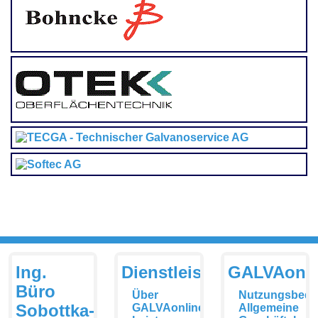
Ing.
Dienstleistungen
GALVAonli
Büro
Über
Nutzungsbedi
Sobottka-
GALVAonline
Allgemeine