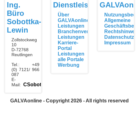
Ing.
Dienstleistungen
GALVAonli
Büro
Über
Nutzungsbedi
Sobottka-
GALVAonline
Allgemeine
Leistungen
Geschäftsbed
Lewin
Branchenverzeichnis
Rechtshinwei
Leistungen
Datenschutzer
Zollstockweg
Karriere-
Impressum
10
Portal
D-72768
Leistungen
Reutlingen
alle Portale
Tel.: +49
Werbung
(0) 7121/ 966
087
E-
CSobottka@galvaonline.de
Mail:
GALVAonline - Copyright 2026 - All rights reserved