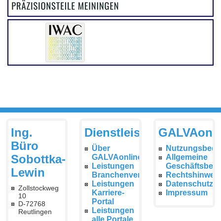
Ing.
Dienstleistungen
GALVAonli
Büro
Über
Nutzungsbedi
Sobottka-
GALVAonline
Allgemeine
Leistungen
Geschäftsbed
Lewin
Branchenverzeichnis
Rechtshinwei
Leistungen
Datenschutzer
Zollstockweg
Karriere-
Impressum
10
Portal
D-72768
Leistungen
Reutlingen
alle Portale