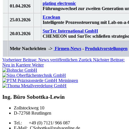
plating electronic
01.04.2026
Führungswechsel zur zweiten Generation u
Ecoclean
25.03.2026
Intelligente Prozesssteuerung mit Lab-on-
SurTec International GmbH
20.03.2026
CHEMEON und SurTec schließen strategisc
Mehr Nachrichten ->
Firmen-News
-
Produktvorstellungen
Vorheriger Beitrag: News veröffentlichen
Zurück
Nächster Beitrag:
Neu in Karriere
Weiter
Ing. Büro Sobottka-Lewin
Zollstockweg 10
D-72768 Reutlingen
Tel.: +49 (0) 7121/ 966 087
E-Mail:
CSobottka@galvaonline.de