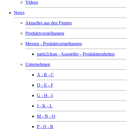
Videos
News
Aktuelles aus den Firmen
Produktvorstellungen
Messen - Produktvorstellungen
parts2clean - Aussteller - Produktneuheiten
Unternehmen
A - B - C
D - E - F
G - H - I
J - K - L
M - N - O
P - Q - R