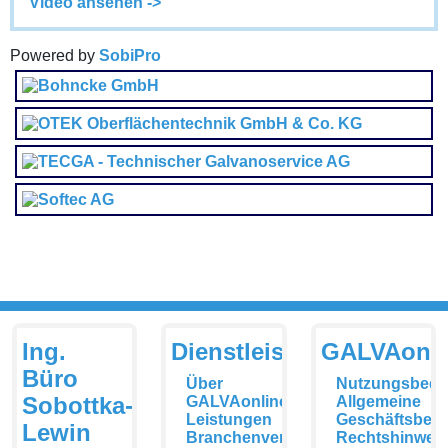
Video ansehen ->
Powered by
SobiPro
Ing.
Dienstleistungen
GALVAonli
Büro
Über
Nutzungsbedi
Sobottka-
GALVAonline
Allgemeine
Leistungen
Geschäftsbed
Lewin
Branchenverzeichnis
Rechtshinwei