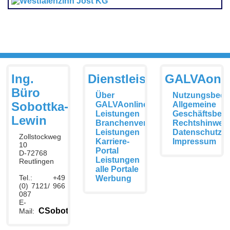
Ing.
Dienstleistungen
GALVAonli
Büro
Über
Nutzungsbedi
Sobottka-
GALVAonline
Allgemeine
Leistungen
Geschäftsbed
Lewin
Branchenverzeichnis
Rechtshinwei
Leistungen
Datenschutzer
Zollstockweg
Karriere-
Impressum
10
Portal
D-72768
Leistungen
Reutlingen
alle Portale
Tel.: +49
Werbung
(0) 7121/ 966
087
E-
CSobottka@galvaonline.de
Mail: